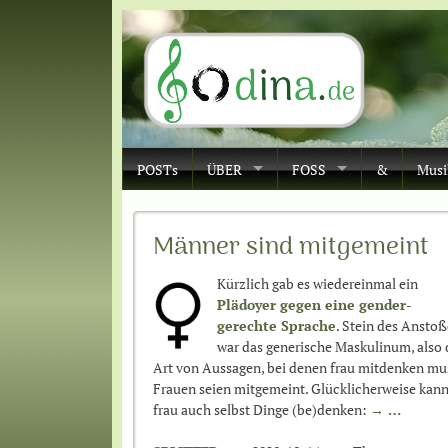
POSTs
ÜBER
FOSS
&
Musi
Männer sind mitgemeint
Kürzlich gab es wiedereinmal ein
Plädoyer gegen eine gender-
gerechte Sprache
. Stein des Ansto
war das generische Maskulinum, also 
Art von Aussagen, bei denen frau mitdenken mu
Frauen seien mitgemeint. Glücklicherweise kan
frau auch selbst Dinge (be)denken:
→ …