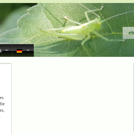
ei
k
ßes
die
ss,
n