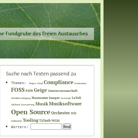
ne Fundgrube des freien Austausches
Suche nach Texten passend zu
Compliance
Themen:
Bogen
Cloud
Feminismus
FOSS
Geige
FSFE
Geisteswissenschaft
Harmonien
Images
LaTeX
Gleichberechtigung
Javascript
Musiksoftware
Musik
LilyPond
Lizensierung
Open Source
Orchester
OSI
Tooling
Urlaub
WGM
Solidarität
Wörtern: