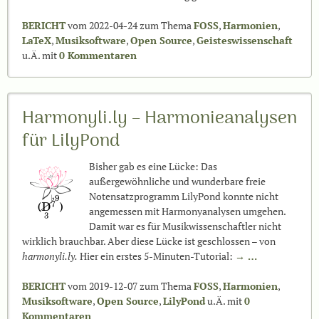
BERICHT
vom 2022-04-24 zum Thema
FOSS
,
Harmonien
,
LaTeX
,
Musiksoftware
,
Open Source
,
Geisteswissenschaft
u.Ä. mit
0 Kommentaren
Harmonyli.ly – Harmonieanalysen
für LilyPond
Bisher gab es eine Lücke: Das
außergewöhnliche und wunderbare freie
Notensatzprogramm LilyPond konnte nicht
angemessen mit Harmonyanalysen umgehen.
Damit war es für Musikwissenschaftler nicht
wirklich brauchbar. Aber diese Lücke ist geschlossen – von
harmonyli.ly.
Hier ein erstes 5-Minuten-Tutorial:
→ …
BERICHT
vom 2019-12-07 zum Thema
FOSS
,
Harmonien
,
Musiksoftware
,
Open Source
,
LilyPond
u.Ä. mit
0
Kommentaren