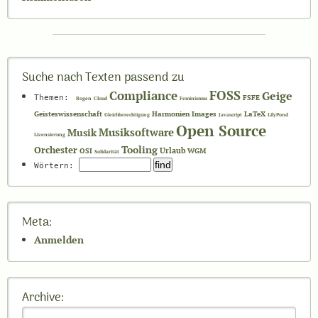
Suche nach Texten passend zu
Compliance
FOSS
Geige
Themen:
FSFE
Bogen
Cloud
Feminismus
Geisteswissenschaft
Harmonien
Images
LaTeX
Gleichberechtigung
Javascript
LilyPond
Open Source
Musiksoftware
Musik
Lizensierung
Tooling
Orchester
Urlaub
OSI
WGM
Solidarität
Wörtern:
Meta:
Anmelden
Archive: