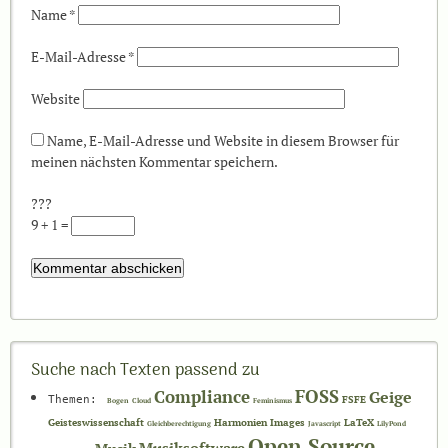
Name
*
E-Mail-Adresse
*
Website
Name, E-Mail-Adresse und Website in diesem Browser für
meinen nächsten Kommentar speichern.
???
9 + 1 =
Suche nach Texten passend zu
Compliance
FOSS
Geige
Themen:
FSFE
Bogen
Cloud
Feminismus
Geisteswissenschaft
Harmonien
Images
LaTeX
Gleichberechtigung
Javascript
LilyPond
Open Source